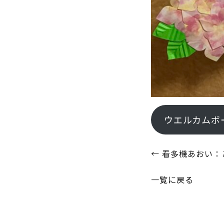
ウエルカムボ
投
←
看多機あおい：
稿
一覧に戻る
ナ
ビ