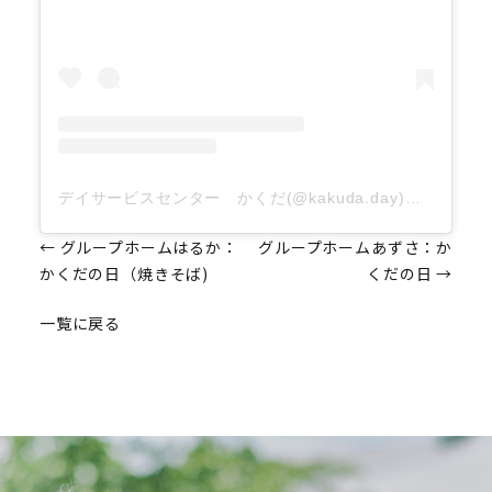
デイサービスセンター かくだ(@kakuda.day)がシェアした投稿
投
←
グループホームはるか：
グループホームあずさ：か
かくだの日（焼きそば)
くだの日
→
稿
一覧に戻る
ナ
ビ
ゲ
ー
シ