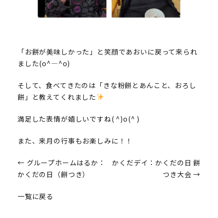
「お餅が美味しかった」と笑顔であおいに戻って来られ
ました(o^―^o)
そして、食べてきたのは「きな粉餅とあんこと、おろし
餅」と教えてくれました
満足した表情が嬉しいですね( ^)o(^ )
また、来月の行事もお楽しみに！！
投
←
グループホームはるか：
かくだデイ：かくだの日 餅
かくだの日（餅つき）
つき大会
→
稿
一覧に戻る
ナ
ビ