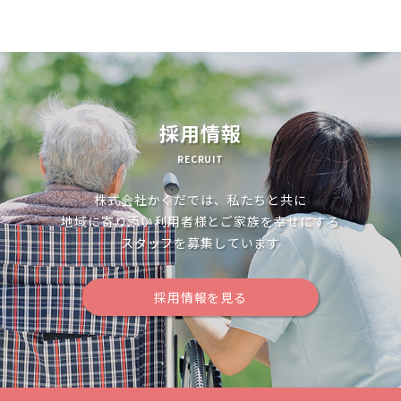
ゲ
ー
シ
ョ
採用情報
ン
RECRUIT
株式会社かくだでは、私たちと共に
地域に寄り添い利用者様とご家族を幸せにする
スタッフを募集しています
採用情報を見る