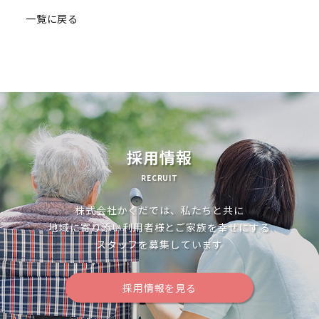
一覧に戻る
ナ
ビ
ゲ
ー
シ
ョ
採用情報
ン
RECRUIT
株式会社かくだでは、私たちと共に
地域に寄り添い利用者様とご家族を幸せにする
スタッフを募集しています
採用情報を見る