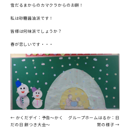
雪だるまからのカマクラからのお餅！
私は砂糖醤油派です！
皆様は何味派でしょうか？
春が恋しいです・・・
投
←
かくだデイ：予告～かく
グループホームはるか：日
だの日 餅つき大会～
常の様子
→
稿