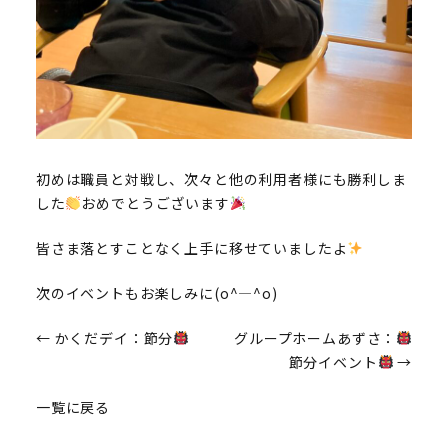
初めは職員と対戦し、次々と他の利用者様にも勝利しま
した
おめでとうございます
皆さま落とすことなく上手に移せていましたよ
次のイベントもお楽しみに(o^―^o)
投
←
かくだデイ：節分
グループホームあずさ：
節分イベント
→
稿
一覧に戻る
ナ