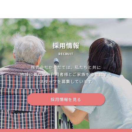
ビ
ゲ
ー
シ
ョ
採用情報
ン
RECRUIT
株式会社かくだでは、私たちと共に
地域に寄り添い利用者様とご家族を幸せにする
スタッフを募集しています
採用情報を見る