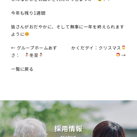
今年も残り1週間
皆さんがおだやかに、そして無事に一年を終えられます
ように
投
←
グループホームあず
かくだデイ：クリスマス
さ：
冬至
→
稿
一覧に戻る
ナ
ビ
ゲ
ー
シ
ョ
採用情報