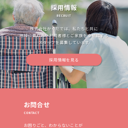
ョ
採用情報
ン
RECRUIT
株式会社かくだでは、私たちと共に
地域に寄り添い利用者様とご家族を幸せにする
スタッフを募集しています
採用情報を見る
お問合せ
CONTACT
お困りごと、わからないことが