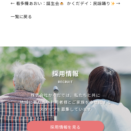
投
←
看多機あおい：誕生会
かくだデイ：民謡踊り
→
稿
一覧に戻る
ナ
ビ
ゲ
ー
シ
採用情報
ョ
RECRUIT
ン
株式会社かくだでは、私たちと共に
地域に寄り添い利用者様とご家族を幸せにする
スタッフを募集しています
採用情報を見る