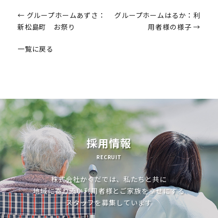
投
←
グループホームあずさ：
グループホームはるか：利
新松島町 お祭り
用者様の様子
→
稿
一覧に戻る
ナ
ビ
ゲ
ー
シ
ョ
採用情報
ン
RECRUIT
株式会社かくだでは、私たちと共に
地域に寄り添い利用者様とご家族を幸せにする
スタッフを募集しています