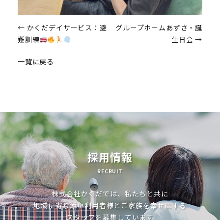
投
←
かくだデイサービス：避
グループホームあずさ・誕
難訓練
生日会
→
稿
一覧に戻る
ナ
ビ
ゲ
ー
シ
ョ
採用情報
ン
RECRUIT
株式会社かくだでは、私たちと共に
地域に寄り添い利用者様とご家族を幸せにする
スタッフを募集しています