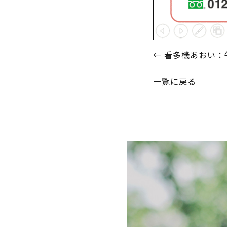
投
←
看多機あおい：
稿
一覧に戻る
ナ
ビ
ゲ
ー
シ
ョ