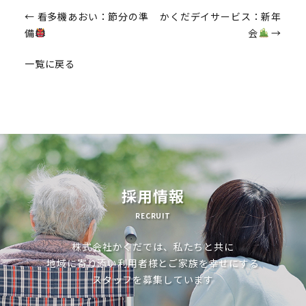
投
←
看多機あおい：節分の準
かくだデイサービス：新年
備
会
→
稿
一覧に戻る
ナ
ビ
ゲ
ー
シ
ョ
採用情報
ン
RECRUIT
株式会社かくだでは、私たちと共に
地域に寄り添い利用者様とご家族を幸せにする
スタッフを募集しています