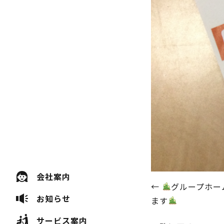
会社案内
投
←
グループホー
お知らせ
ます
稿
サービス案内