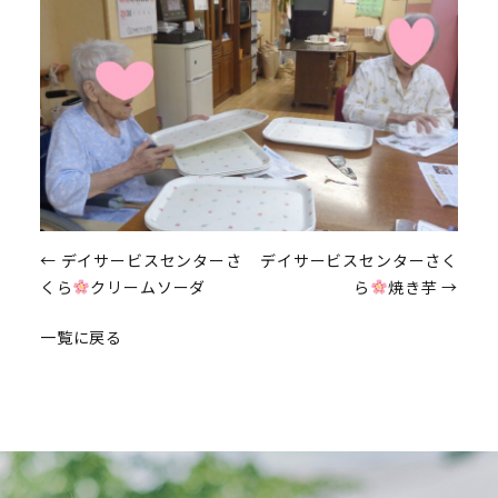
投
←
デイサービスセンターさ
デイサービスセンターさく
くら
クリームソーダ
ら
焼き芋
→
稿
一覧に戻る
ナ
ビ
ゲ
ー