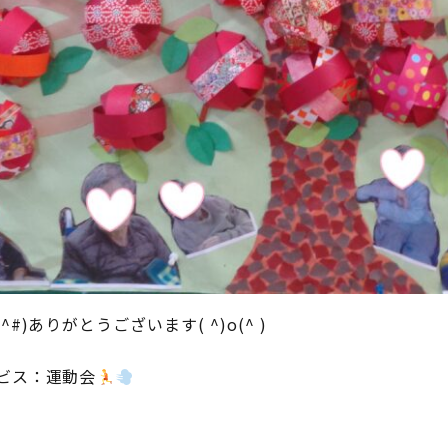
#)ありがとうございます( ^)o(^ )
ビス：運動会