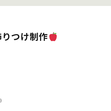
飾りつけ制作
)