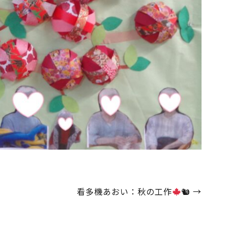
看多機あおい：秋の工作
🐿
→