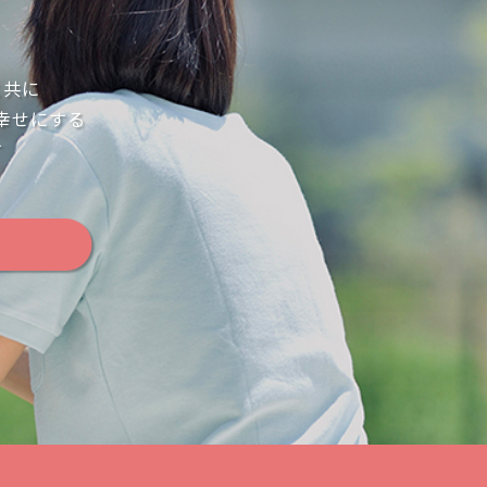
と共に
幸せにする
す