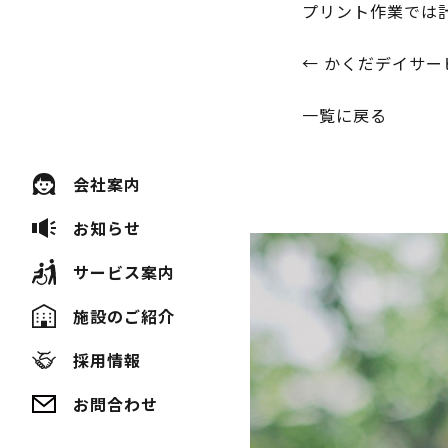
プリント作業では
投
←
かくだデイサー
稿
一覧に戻る
ナ
会社案内
ビ
お知らせ
ゲ
サービス案内
ー
シ
施設のご紹介
ョ
採用情報
ン
お問合わせ