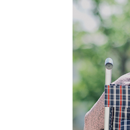
ー
シ
ョ
ン