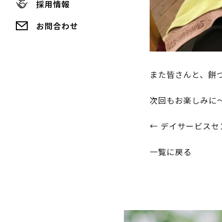
採用情報
お問合わせ
また皆さんと、餅つ
次回もお楽しみに
投
←
デイサービスセ
稿
一覧に戻る
ナ
ビ
ゲ