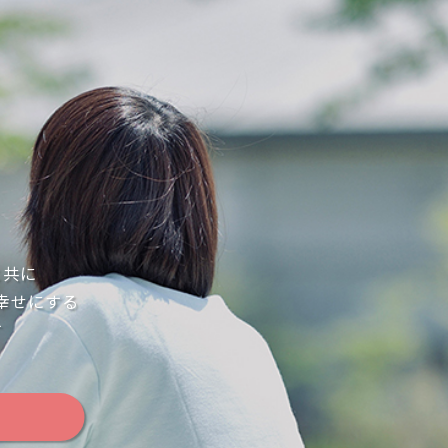
と共に
幸せにする
す