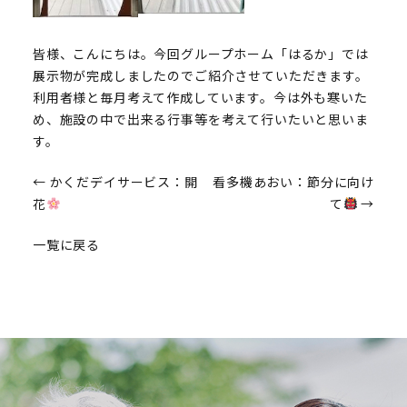
皆様、こんにちは。今回グループホーム「はるか」では
展示物が完成しましたのでご紹介させていただきます。
利用者様と毎月考えて作成しています。今は外も寒いた
め、施設の中で出来る行事等を考えて行いたいと思いま
す。
投
←
かくだデイサービス：開
看多機あおい：節分に向け
花
て
→
稿
一覧に戻る
ナ
ビ
ゲ
ー
シ