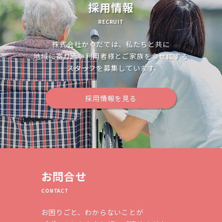
ョ
採用情報
ン
RECRUIT
株式会社かくだでは、私たちと共に
地域に寄り添い利用者様とご家族を幸せにする
スタッフを募集しています
採用情報を見る
お問合せ
CONTACT
お困りごと、わからないことが