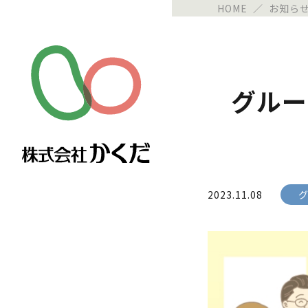
HOME
／
お知ら
グルー
2023.11.08