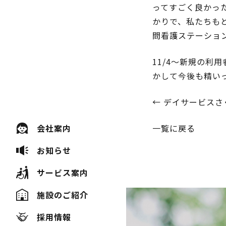
ってすごく良かっ
かりで、私たちも
問看護ステーショ
11/4～新規の
かして今後も精い
投
←
デイサービスさ
稿
会社案内
一覧に戻る
ナ
お知らせ
ビ
サービス案内
ゲ
施設のご紹介
ー
採用情報