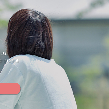
と共に
幸せにする
す