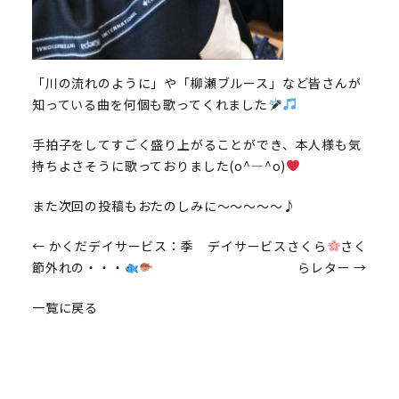
「川の流れのように」や「柳瀬ブルース」など皆さんが
知っている曲を何個も歌ってくれました
手拍子をしてすごく盛り上がることができ、本人様も気
持ちよさそうに歌っておりました(o^―^o)
また次回の投稿もおたのしみに～～～～～♪
投
←
かくだデイサービス：季
デイサービスさくら
さく
節外れの・・・
らレター
→
稿
一覧に戻る
ナ
ビ
ゲ