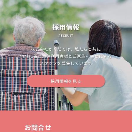
ー
シ
ョ
採用情報
ン
RECRUIT
株式会社かくだでは、私たちと共に
地域に寄り添い利用者様とご家族を幸せにする
スタッフを募集しています
採用情報を見る
お問合せ