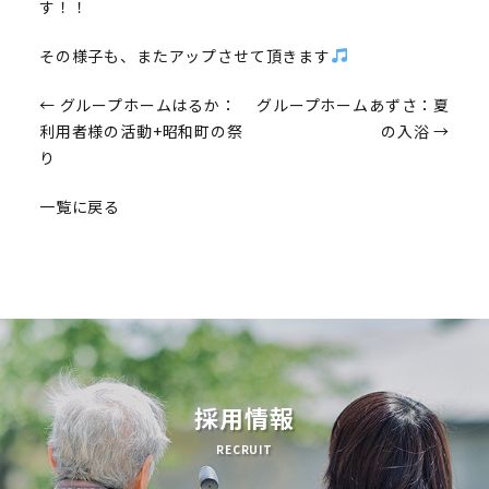
す！！
その様子も、またアップさせて頂きます
投
←
グループホームはるか：
グループホームあずさ：夏
利用者様の活動+昭和町の祭
の入浴
→
稿
り
ナ
一覧に戻る
ビ
ゲ
ー
シ
ョ
採用情報
ン
RECRUIT