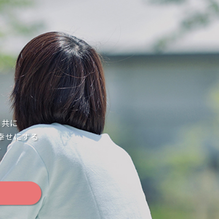
と共に
幸せにする
す