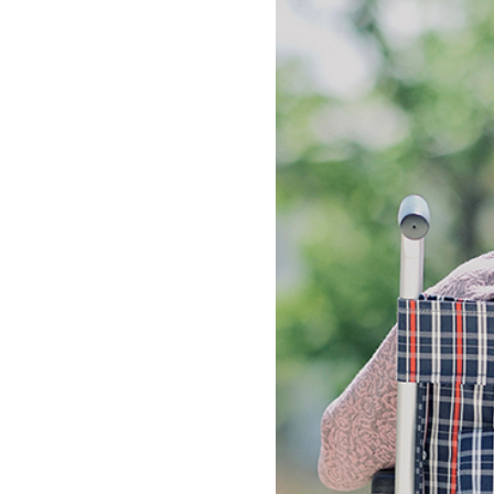
シ
ョ
ン