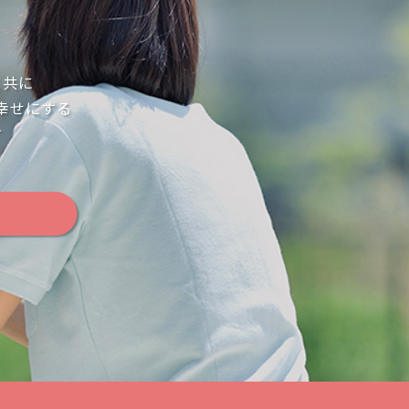
と共に
幸せにする
す