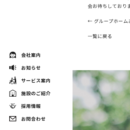
会お待ちしており
投
←
グループホーム
稿
一覧に戻る
ナ
会社案内
ビ
お知らせ
ゲ
サービス案内
ー
施設のご紹介
シ
採用情報
ョ
ン
お問合わせ